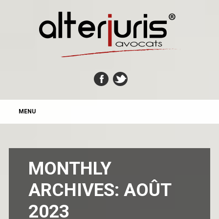
MAIN MENU
Skip
MENU
to
content
MONTHLY
ARCHIVES:
AOÛT
2023