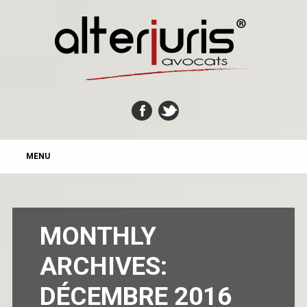
MAIN MENU
Skip
MENU
to
content
MONTHLY
ARCHIVES:
DÉCEMBRE 2016