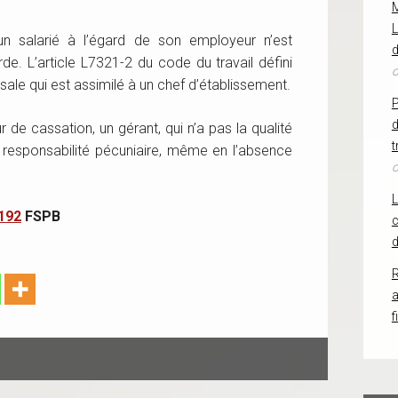
L
’un salarié à l’égard de son employeur n’est
d
e. L’article L7321-2 du code du travail défini
o
sale qui est assimilé à un chef d’établissement.
d
 de cassation, un gérant, qui n’a pas la qualité
t
a responsabilité pécuniaire, même en l’absence
o
192
FSPB
c
d
R
f