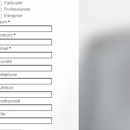
Particulier
Professionnel
Entreprise
Nom
*
Prénom
*
Email
*
ociété
Téléphone
Adresse
ode postal
ille