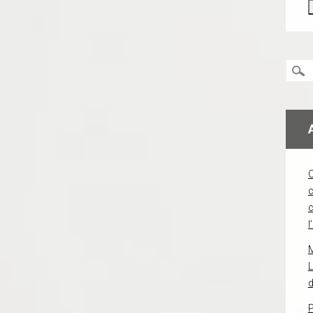
c
l
L
d