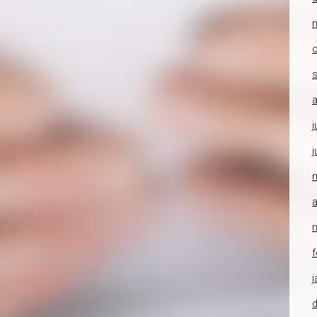
o
a
j
j
a
f
j