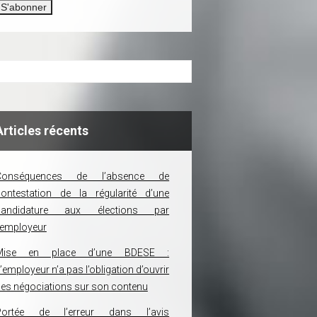
Articles récents
Conséquences de l’absence de
ontestation de la régularité d’une
candidature aux élections par
’employeur
Mise en place d’une BDESE :
’employeur n’a pas l’obligation d’ouvrir
es négociations sur son contenu
Portée de l’erreur dans l’avis