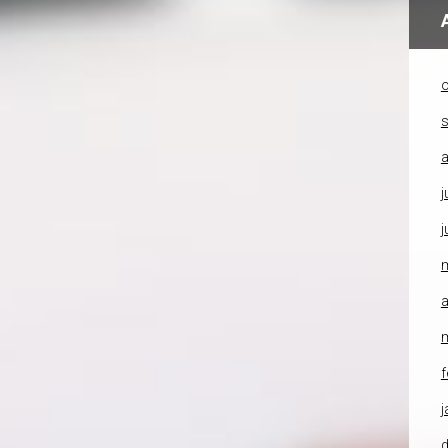
o
a
j
j
a
f
j