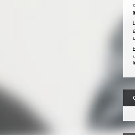
d
t
c
d
R
f