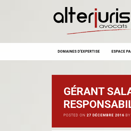
MAIN MENU
Skip
DOMAINES D’EXPERTISE
ESPACE PA
to
content
GÉRANT SALA
RESPONSABIL
POSTED ON
27 DÉCEMBRE 2016
BY