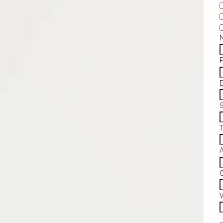
S
C
V