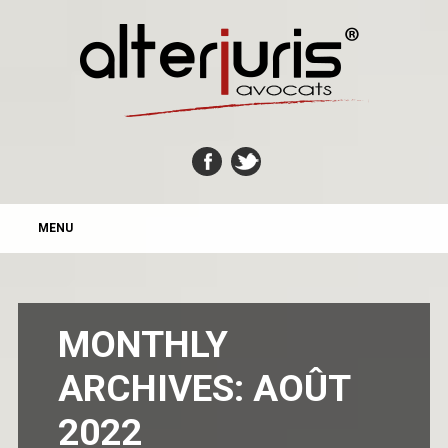
MAIN MENU
Skip
MENU
to
content
MONTHLY
ARCHIVES:
AOÛT
2022