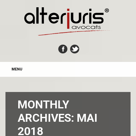
MAIN MENU
Skip
MENU
to
content
MONTHLY
ARCHIVES:
MAI
2018