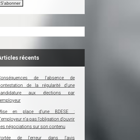
Articles récents
Conséquences de l’absence de
ontestation de la régularité d’une
candidature aux élections par
’employeur
Mise en place d’une BDESE :
’employeur n’a pas l’obligation d’ouvrir
es négociations sur son contenu
Portée de l’erreur dans l’avis