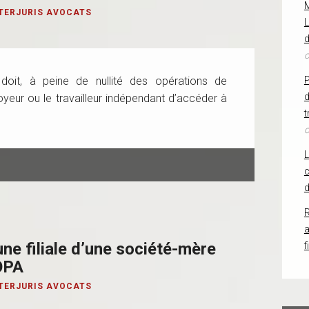
TERJURIS AVOCATS
L
d
o
doit, à peine de nullité des opérations de
d
yeur ou le travailleur indépendant d’accéder à
t
o
c
d
R
ne filiale d’une société-mère
f
 OPA
TERJURIS AVOCATS