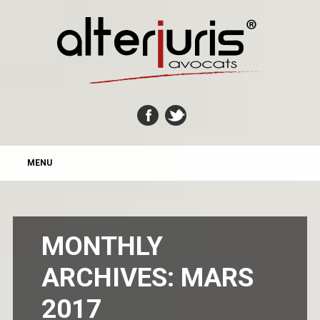
MAIN MENU
Skip
MENU
to
content
MONTHLY
ARCHIVES:
MARS
2017