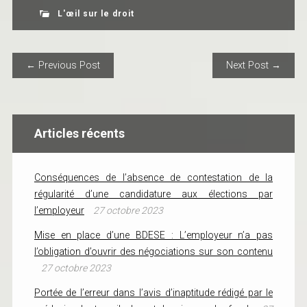
L'œil sur le droit
POST NAVIGATION
← Previous Post
Next Post →
Articles récents
Conséquences de l’absence de contestation de la
régularité d’une candidature aux élections par
l’employeur
27 octobre 2023
Mise en place d’une BDESE : L’employeur n’a pas
l’obligation d’ouvrir des négociations sur son contenu
27 octobre 2023
Portée de l’erreur dans l’avis d’inaptitude rédigé par le