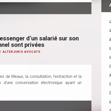
o
ssenger d’un salarié sur son
a
nnel sont privées
j
Y
ALTERJURIS AVOCATS
j
a
 de Meaux, la consultation, l’extraction et la
ts d’une conversation électronique ayant un
f
j