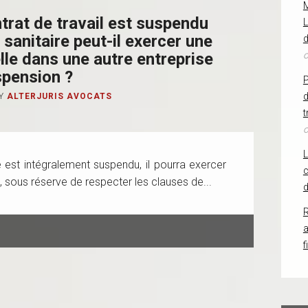
ntrat de travail est suspendu
L
sanitaire peut-il exercer une
d
lle dans une autre entreprise
o
spension ?
d
Y
ALTERJURIS AVOCATS
t
o
ié est intégralement suspendu, il pourra exercer
c
e, sous réserve de respecter les clauses de...
d
R
f