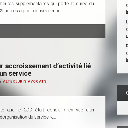
heures supplémentaires qui porte la durée du
d
 39 heures a pour conséquence...
t
c
d
R
f
r accroissement d’activité lié
’un service
Y
ALTERJURIS AVOCATS
até que le CDD était conclu « en vue d’un
éorganisation du service »,...