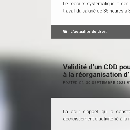
Le recours systématique à des 
travail du salarié de 35 heures à
L'actualité du droit
Validité d’un CDD pou
à la réorganisation d
POSTED ON
30 SEPTEMBRE 2021
B
La cour d’appel, qui a const
accroissement d’activité lié à la r