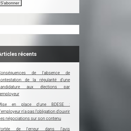
Articles récents
Conséquences de l’absence de
ontestation de la régularité d’une
candidature aux élections par
’employeur
Mise en place d’une BDESE :
’employeur n’a pas l’obligation d’ouvrir
es négociations sur son contenu
Portée de l’erreur dans l’avis