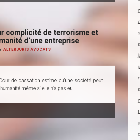
o
 complicité de terrorisme et
manité d’une entreprise
a
Y
ALTERJURIS AVOCATS
j
j
a Cour de cassation estime qu’une société peut
humanité même si elle n’a pas eu...
a
f
j