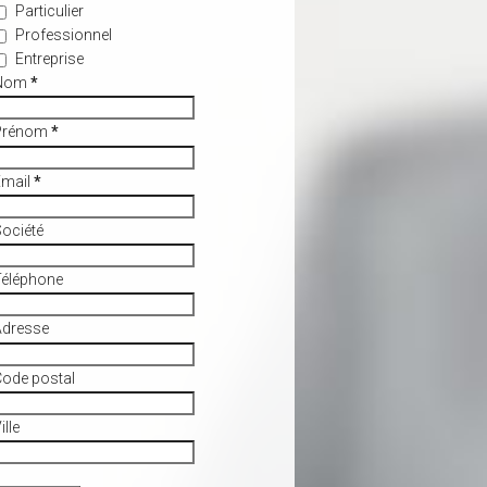
Particulier
Professionnel
Entreprise
Nom
*
Prénom
*
Email
*
ociété
Téléphone
Adresse
ode postal
ille