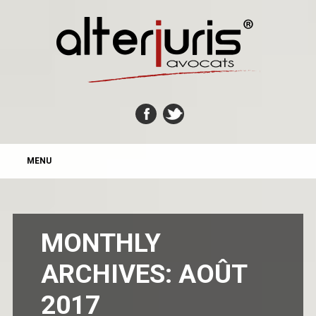
MAIN MENU
Skip
MENU
to
content
MONTHLY
ARCHIVES:
AOÛT
2017