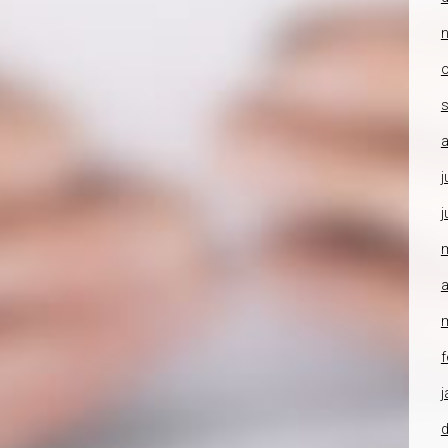
o
a
j
j
a
f
j