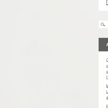
c
l
L
d