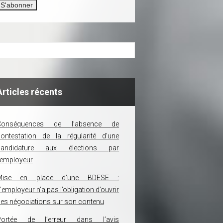
Articles récents
Conséquences de l’absence de
ontestation de la régularité d’une
candidature aux élections par
’employeur
Mise en place d’une BDESE :
’employeur n’a pas l’obligation d’ouvrir
es négociations sur son contenu
Portée de l’erreur dans l’avis