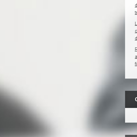
d
t
c
d
R
f