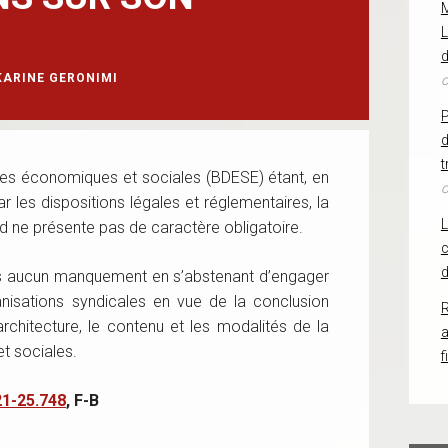
L
d
KARINE GERONIMI
o
d
t
es économiques et sociales (BDESE) étant, en
o
r les dispositions légales et réglementaires, la
d ne présente pas de caractère obligatoire.
c
d
is aucun manquement en s’abstenant d’engager
nisations syndicales en vue de la conclusion
R
’architecture, le contenu et les modalités de la
 sociales.
f
21-25.748
, F-B