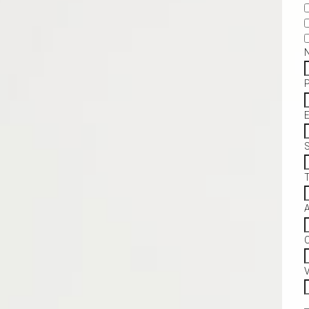
S
C
V