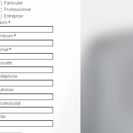
Particulier
Professionnel
Entreprise
Nom
*
Prénom
*
Email
*
ociété
Téléphone
Adresse
ode postal
ille