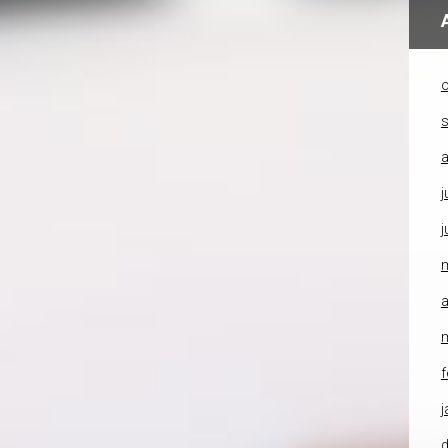
o
a
j
j
a
f
j