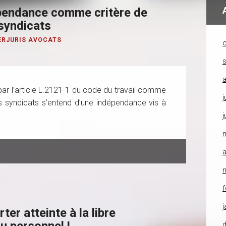
épendance comme critère de
 syndicats
ERJURIS AVOCATS
o
a
ar l’article L.2121-1 du code du travail comme
j
es syndicats s’entend d’une indépendance vis à
j
a
f
j
ter atteinte à la libre