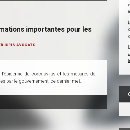
d
t
mations importantes pour les
c
d
ERJURIS AVOCATS
R
f
e l’épidémie de coronavirus et les mesures de
s par le gouvernement, ce dernier met...