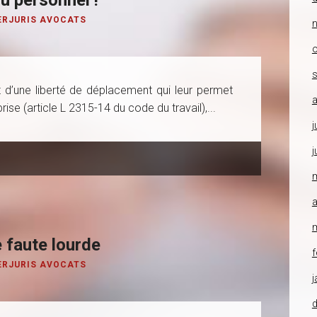
du personnel !
ERJURIS AVOCATS
o
’une liberté de déplacement qui leur permet
a
rise (article L 2315-14 du code du travail),...
j
j
a
 faute lourde
f
ERJURIS AVOCATS
j