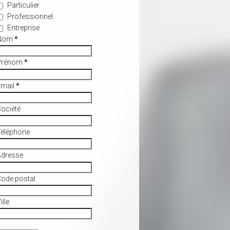
Particulier
Professionnel
Entreprise
Nom
*
Prénom
*
Email
*
ociété
Téléphone
Adresse
ode postal
ille