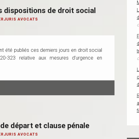
 dispositions de droit social
L
d
ERJURIS AVOCATS
o
d
nt été publiés ces derniers jours en droit social
t
0-323 relative aux mesures d’urgence en
o
c
d
R
f
 de départ et clause pénale
ERJURIS AVOCATS