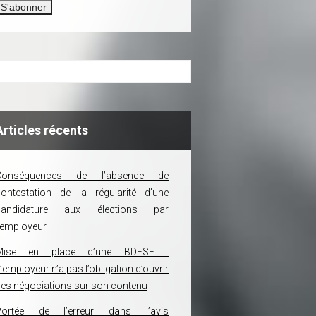
Articles récents
Conséquences de l’absence de
ontestation de la régularité d’une
candidature aux élections par
’employeur
Mise en place d’une BDESE :
’employeur n’a pas l’obligation d’ouvrir
es négociations sur son contenu
Portée de l’erreur dans l’avis