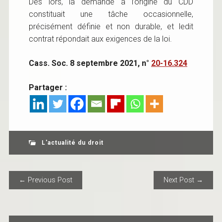
Dès lors, la demande à l’origine du CDD
constituait une tâche occasionnelle,
précisément définie et non durable, et ledit
contrat répondait aux exigences de la loi.
Cass. Soc. 8 septembre 2021, n°
20-16.324
Partager :
L'actualité du droit
POST NAVIGATION
← Previous Post
Next Post →