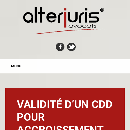
MAIN MENU
Skip
MENU
to
content
VALIDITÉ D’UN CDD
POUR
ACCROISSEMENT