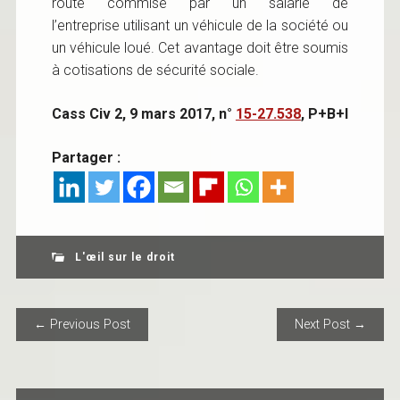
route commise par un salarié de
l’entreprise utilisant un véhicule de la société ou
un véhicule loué. Cet avantage doit être soumis
à cotisations de sécurité sociale.
Cass Civ 2, 9 mars 2017, n°
15-27.538
, P+B+I
Partager :
L'œil sur le droit
POST NAVIGATION
← Previous Post
Next Post →