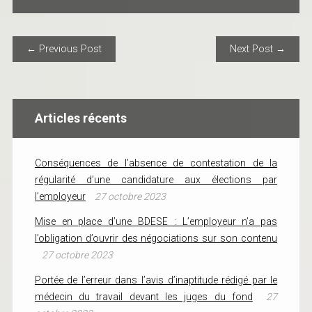
POST NAVIGATION
← Previous Post
Next Post →
Articles récents
Conséquences de l’absence de contestation de la
régularité d’une candidature aux élections par
l’employeur
27 octobre 2023
Mise en place d’une BDESE : L’employeur n’a pas
l’obligation d’ouvrir des négociations sur son contenu
27 octobre 2023
Portée de l’erreur dans l’avis d’inaptitude rédigé par le
médecin du travail devant les juges du fond
27