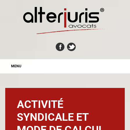
MAIN MENU
Skip
MENU
to
content
ACTIVITÉ
SYNDICALE ET
MODE DE CALCUL