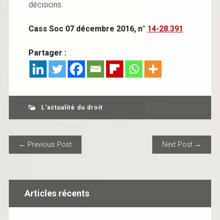
décisions.
Cass Soc 07 décembre 2016, n°
14-28.391
Partager :
L'actualité du droit
POST NAVIGATION
← Previous Post
Next Post →
Articles récents