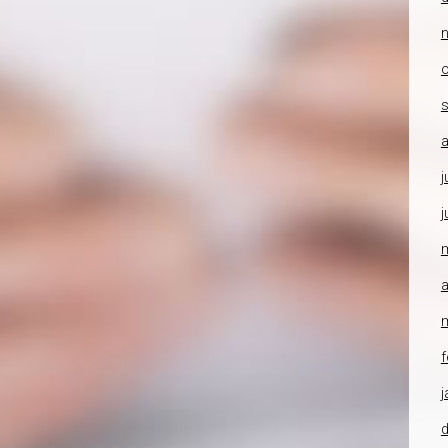
o
a
j
j
a
f
j