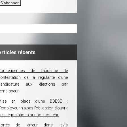
Articles récents
Conséquences de l’absence de
ontestation de la régularité d’une
candidature aux élections par
’employeur
Mise en place d’une BDESE :
’employeur n’a pas l’obligation d’ouvrir
es négociations sur son contenu
Portée de l’erreur dans l’avis