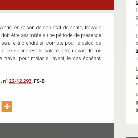
L
d
o
larié, en raison de son état de santé, travaille
 doit être assimilée à une période de présence
le salaire à prendre en compte pour le calcul de
d
e à ce salarié est le salaire perçu avant le mi-
t
e travail pour maladie l’ayant, le cas échéant,
o
c
, n°
22-12.293
, FS-B
d
R
f