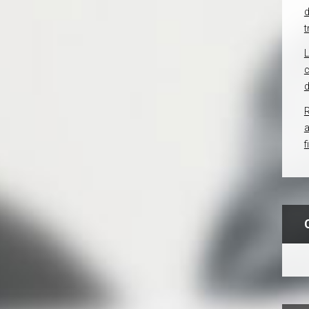
d
t
c
d
R
f