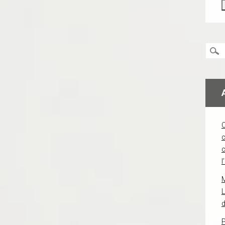
c
l
L
d