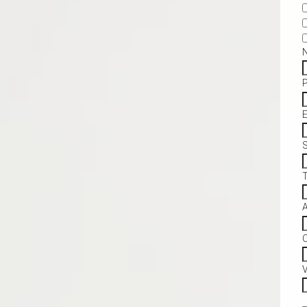
S
C
V