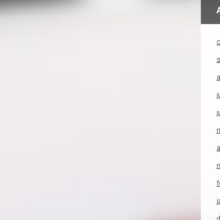
o
a
j
j
a
f
j