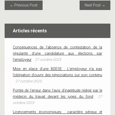
POST NAVIGATION
← Previous Post
Next Post →
Articles récents
Conséquences de l’absence de contestation de la
régularité d’une candidature aux élections par
l’employeur
27 octobre 2023
Mise en place d’une BDESE : L’employeur n’a pas
l’obligation d’ouvrir des négociations sur son contenu
27 octobre 2023
Portée de l’erreur dans l’avis d’inaptitude rédigé par le
médecin du travail devant les juges du fond
27
octobre 2023
Licenciements économiques : caractère sérieux et