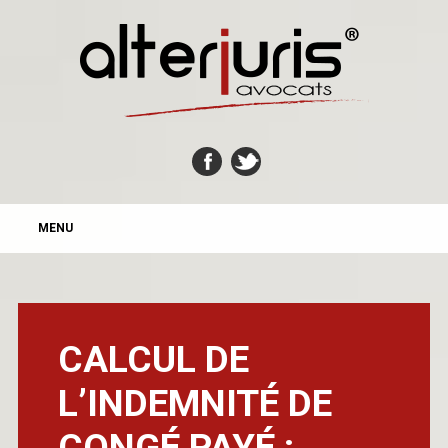
MAIN MENU
Skip
MENU
to
content
CALCUL DE
L’INDEMNITÉ DE
CONGÉ PAYÉ :