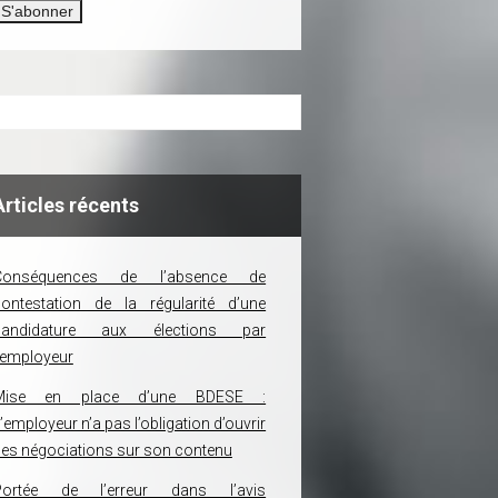
Articles récents
Conséquences de l’absence de
ontestation de la régularité d’une
candidature aux élections par
’employeur
Mise en place d’une BDESE :
’employeur n’a pas l’obligation d’ouvrir
es négociations sur son contenu
Portée de l’erreur dans l’avis