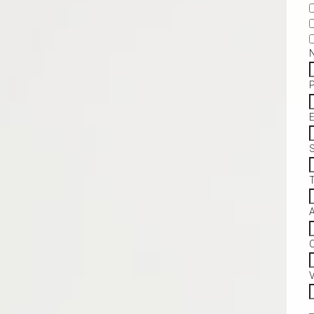
S
C
V