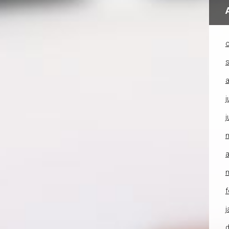
o
a
j
j
a
f
j