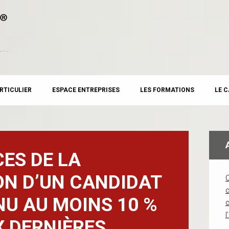
RTICULIER
ESPACE ENTREPRISES
LES FORMATIONS
LE 
ES DE LA
ON D’UN CANDIDAT
c
U AU MOINS 10 %
l
X DERNIÈRES