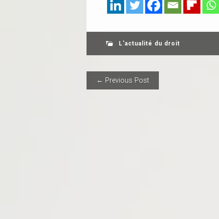
L'actualité du droit
POST NAVIGAT
← Previous Post