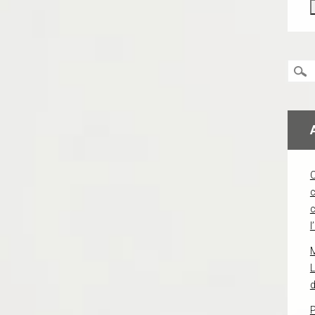
c
l
L
d