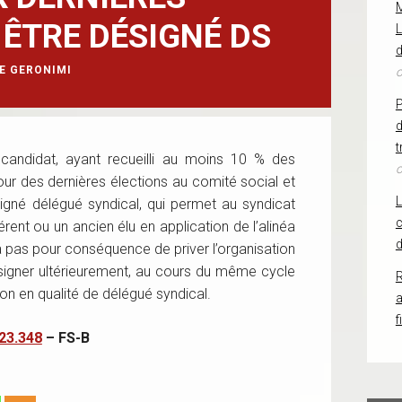
 ÊTRE DÉSIGNÉ DS
L
d
E GERONIMI
o
d
t
e candidat, ayant recueilli au moins 10 % des
o
ur des dernières élections au comité social et
igné délégué syndical, qui permet au syndicat
c
rent ou un ancien élu en application de l’alinéa
d
n’a pas pour conséquence de priver l’organisation
ésigner ultérieurement, au cours du même cycle
R
tion en qualité de délégué syndical.
f
23.348
– FS-B