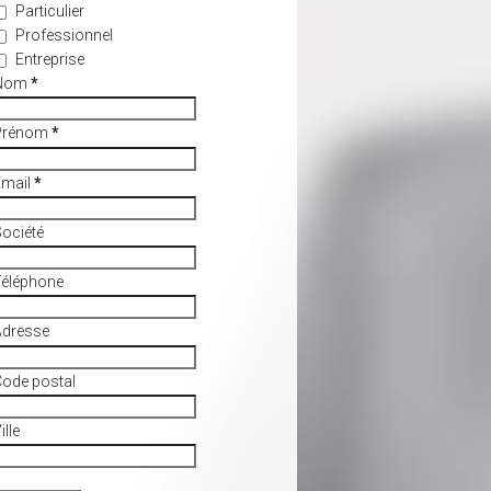
Particulier
Professionnel
Entreprise
Nom
*
Prénom
*
Email
*
ociété
Téléphone
Adresse
ode postal
ille