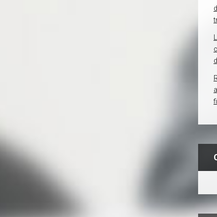
d
t
c
d
R
f