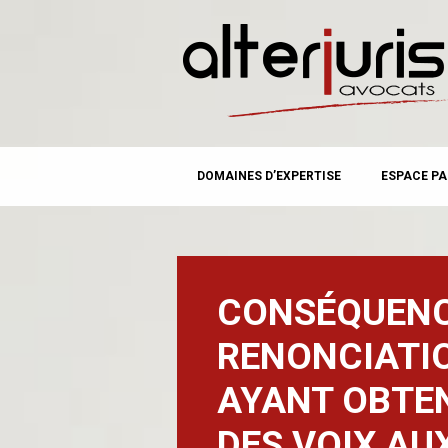
MAIN MENU
Skip
DOMAINES D’EXPERTISE
ESPACE PA
to
content
CONSÉQUENC
RENONCIATI
AYANT OBTEN
DES VOIX AU