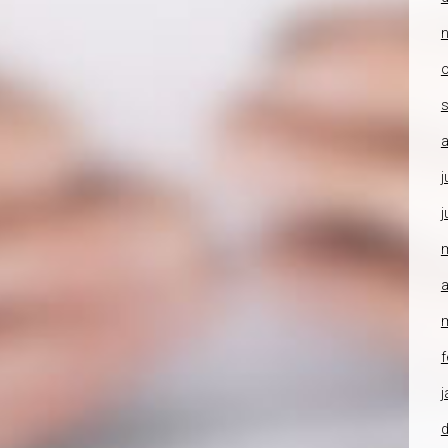
o
a
j
j
a
f
j