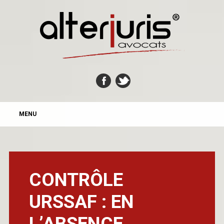
MAIN MENU
Skip
MENU
to
content
CONTRÔLE
URSSAF : EN
L’ABSENCE