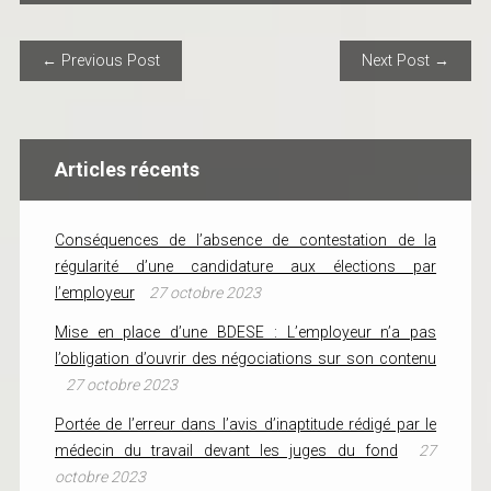
POST NAVIGATION
← Previous Post
Next Post →
Articles récents
Conséquences de l’absence de contestation de la
régularité d’une candidature aux élections par
l’employeur
27 octobre 2023
Mise en place d’une BDESE : L’employeur n’a pas
l’obligation d’ouvrir des négociations sur son contenu
27 octobre 2023
Portée de l’erreur dans l’avis d’inaptitude rédigé par le
médecin du travail devant les juges du fond
27
octobre 2023