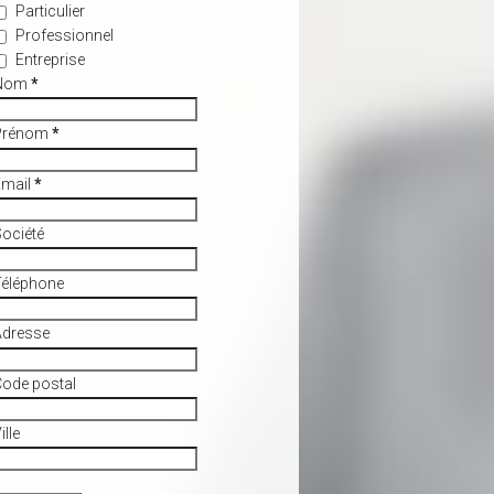
Particulier
Professionnel
Entreprise
Nom
*
Prénom
*
Email
*
ociété
Téléphone
Adresse
ode postal
ille