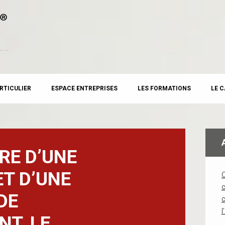
RTICULIER
ESPACE ENTREPRISES
LES FORMATIONS
LE 
RE D’UNE
ET D’UNE
c
DE
l
T, LE