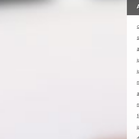
o
a
j
j
a
f
j