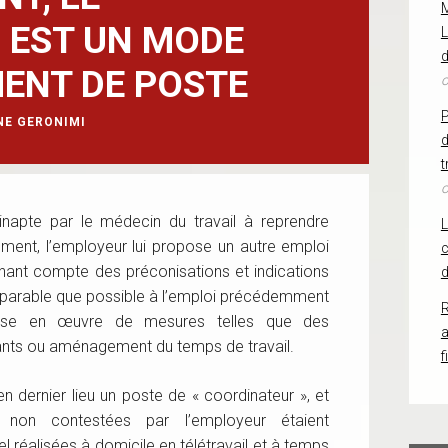
 EST UN MODE
L
d
ENT DE POSTE
o
NE GERONIMI
d
t
o
 inapte par le médecin du travail à reprendre
mment, l’employeur lui propose un autre emploi
c
nant compte des préconisations et indications
d
mparable que possible à l’emploi précédemment
R
ise en œuvre de mesures telles que des
ants ou aménagement du temps de travail.
f
en dernier lieu un poste de « coordinateur », et
 non contestées par l’employeur étaient
el réalisées à domicile en télétravail et à temps