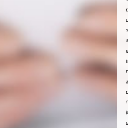
o
a
j
j
a
f
j