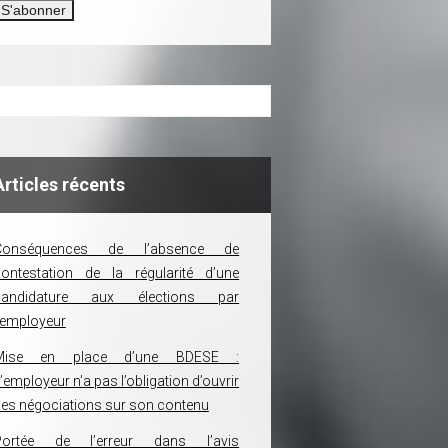
Articles récents
Conséquences de l’absence de
ontestation de la régularité d’une
candidature aux élections par
’employeur
Mise en place d’une BDESE :
’employeur n’a pas l’obligation d’ouvrir
es négociations sur son contenu
Portée de l’erreur dans l’avis