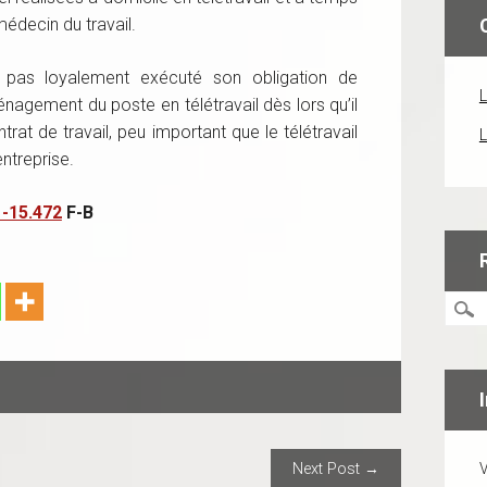
édecin du travail.
a pas loyalement exécuté son obligation de
L
agement du poste en télétravail dès lors qu’il
trat de travail, peu important que le télétravail
L
entreprise.
1-15.472
F-B
ION
Next Post →
V