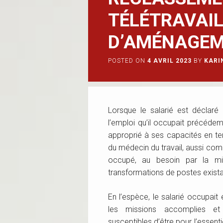
TÉLÉTRAVAIL
D’AMÉNAGEM
POSTED ON
4 AVRIL 2023
BY
KARI
Lorsque le salarié est déclaré
l’emploi qu’il occupait précéde
approprié à ses capacités en te
du médecin du travail, aussi co
occupé, au besoin par la m
transformations de postes exist
En l’espèce, le salarié occupait 
les missions accomplies et
susceptibles d’être pour l’essenti