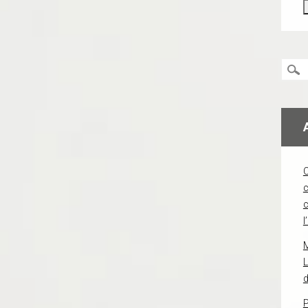
c
l
L
d