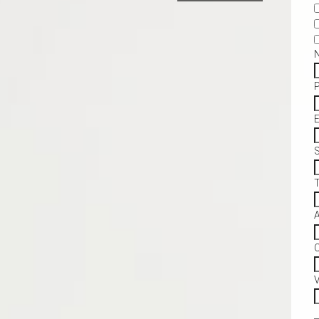
S
C
V