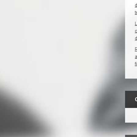
d
t
c
d
R
f