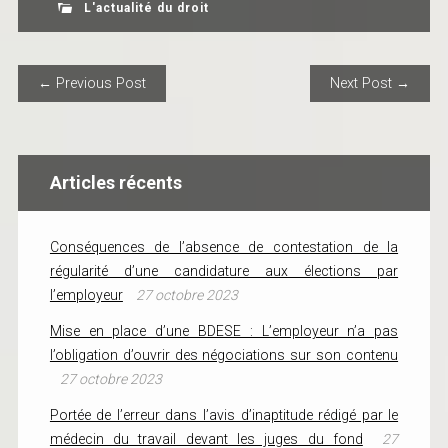
L'actualité du droit
POST NAVIGATION
← Previous Post
Next Post →
Articles récents
Conséquences de l’absence de contestation de la
régularité d’une candidature aux élections par
l’employeur
27 octobre 2023
Mise en place d’une BDESE : L’employeur n’a pas
l’obligation d’ouvrir des négociations sur son contenu
27 octobre 2023
Portée de l’erreur dans l’avis d’inaptitude rédigé par le
médecin du travail devant les juges du fond
27