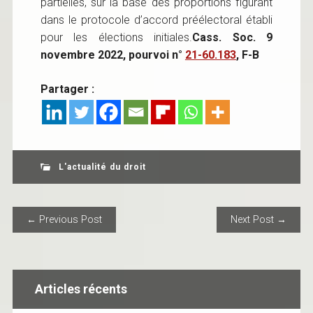
partielles, sur la base des proportions figurant
dans le protocole d’accord préélectoral établi
pour les élections initiales.
Cass. Soc. 9
novembre 2022, pourvoi n°
21-60.183
, F-B
Partager :
L'actualité du droit
POST NAVIGATION
← Previous Post
Next Post →
Articles récents