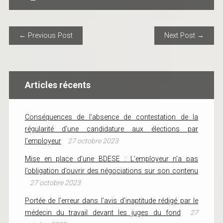
POST NAVIGATION
← Previous Post
Next Post →
Articles récents
Conséquences de l’absence de contestation de la
régularité d’une candidature aux élections par
l’employeur
27 octobre 2023
Mise en place d’une BDESE : L’employeur n’a pas
l’obligation d’ouvrir des négociations sur son contenu
27 octobre 2023
Portée de l’erreur dans l’avis d’inaptitude rédigé par le
médecin du travail devant les juges du fond
27