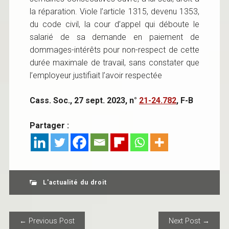
la réparation. Viole l’article 1315, devenu 1353,
du code civil, la cour d’appel qui déboute le
salarié de sa demande en paiement de
dommages-intérêts pour non-respect de cette
durée maximale de travail, sans constater que
l’employeur justifiait l’avoir respectée
Cass. Soc., 27 sept. 2023, n°
21-24.782
, F-B
Partager :
L'actualité du droit
POST NAVIGATION
← Previous Post
Next Post →