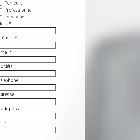
Particulier
Professionnel
Entreprise
Nom
*
Prénom
*
Email
*
ociété
Téléphone
Adresse
ode postal
ille