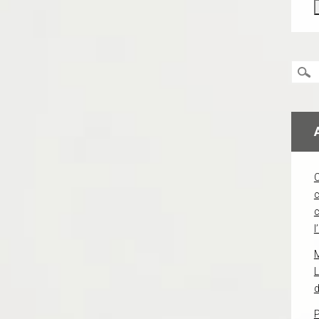
c
l
L
d