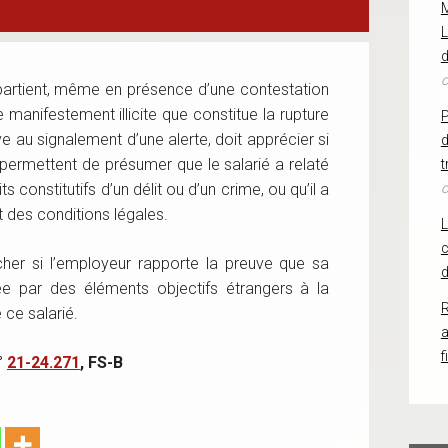
L
d
o
ppartient, même en présence d’une contestation
e manifestement illicite que constitue la rupture
ve au signalement d’une alerte, doit apprécier si
d
 permettent de présumer que le salarié a relaté
t
 constitutifs d’un délit ou d’un crime, ou qu’il a
o
t des conditions légales.
c
ercher si l’employeur rapporte la preuve que sa
d
fiée par des éléments objectifs étrangers à la
R
ce salarié.
f
°
21-24.271
, FS-B