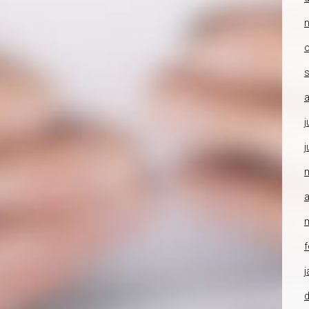
o
a
j
j
a
f
j