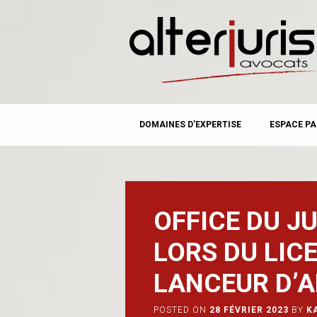
MAIN MENU
Skip
DOMAINES D’EXPERTISE
ESPACE PA
to
content
OFFICE DU J
LORS DU LIC
LANCEUR D’A
POSTED ON
28 FÉVRIER 2023
BY
K