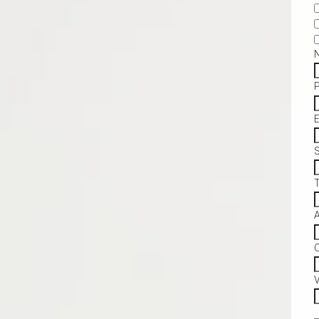
S
C
V