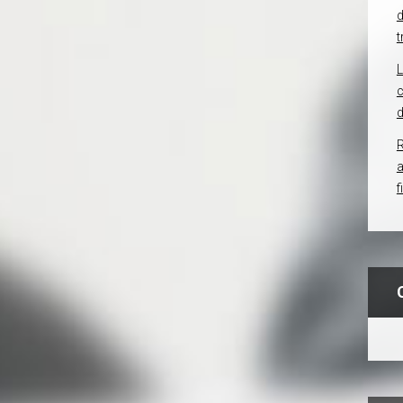
d
t
c
d
R
f