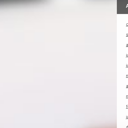
o
a
j
j
a
f
j