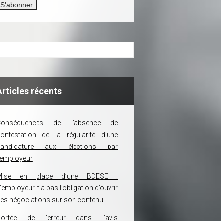
Articles récents
Conséquences de l’absence de
ontestation de la régularité d’une
candidature aux élections par
’employeur
Mise en place d’une BDESE :
’employeur n’a pas l’obligation d’ouvrir
es négociations sur son contenu
Portée de l’erreur dans l’avis