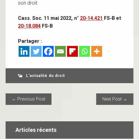
son droit.
Cass. Soc. 11 mai 2022, n°
20-14.421
FS-B et
20-18.084
FS-B
Partager :
L'actualité du droit
POST NAVIGATION
← Previous Post
Next Post →
Articles récents