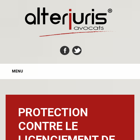
MAIN MENU
Skip
MENU
to
content
PROTECTION
CONTRE LE
LICENCIEMENT DE