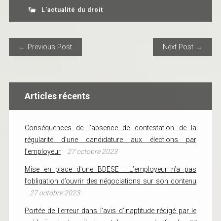
L'actualité du droit
POST NAVIGATION
← Previous Post
Next Post →
Articles récents
Conséquences de l’absence de contestation de la
régularité d’une candidature aux élections par
l’employeur
27 octobre 2023
Mise en place d’une BDESE : L’employeur n’a pas
l’obligation d’ouvrir des négociations sur son contenu
27 octobre 2023
Portée de l’erreur dans l’avis d’inaptitude rédigé par le