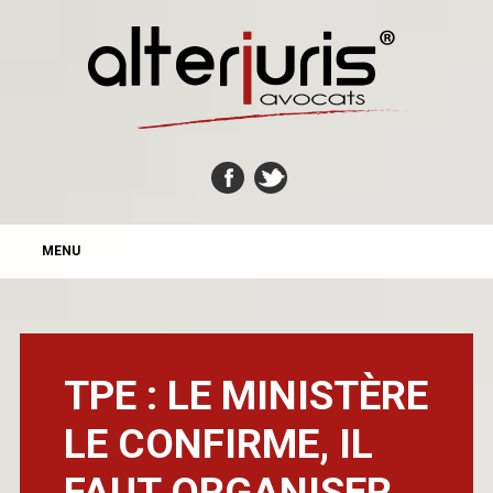
MAIN MENU
Skip
MENU
to
content
TPE : LE MINISTÈRE
LE CONFIRME, IL
FAUT ORGANISER