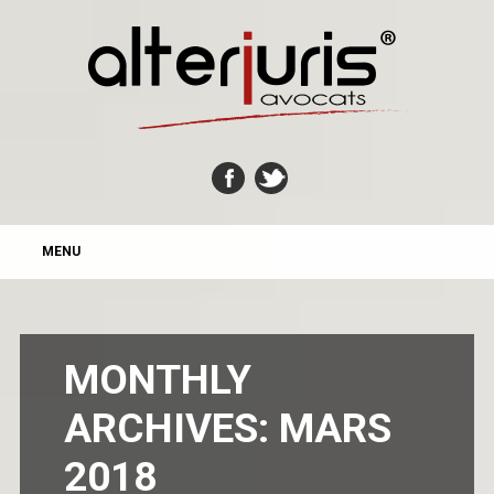
MAIN MENU
Skip
MENU
to
content
MONTHLY
ARCHIVES:
MARS
2018