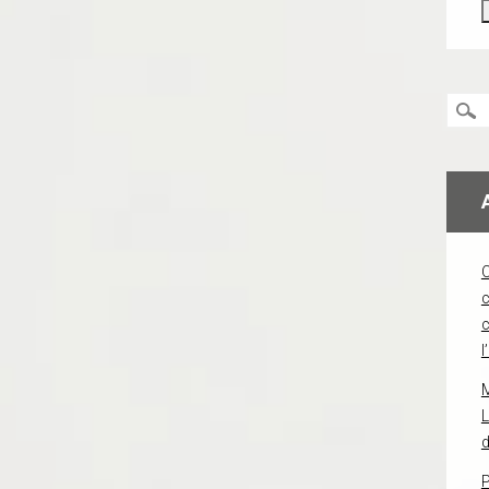
c
l
L
d