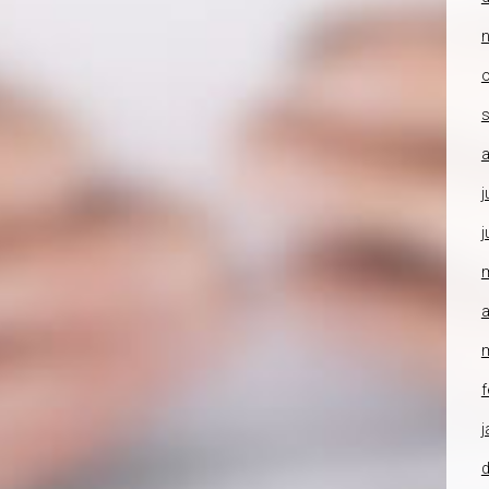
o
a
j
j
a
f
j