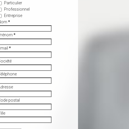
Particulier
Professionnel
Entreprise
Nom
*
Prénom
*
Email
*
ociété
Téléphone
Adresse
ode postal
ille