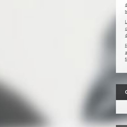
d
t
c
d
R
f