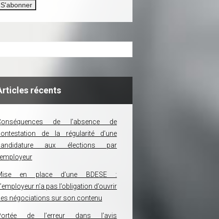
Articles récents
Conséquences de l’absence de
ontestation de la régularité d’une
candidature aux élections par
’employeur
Mise en place d’une BDESE :
’employeur n’a pas l’obligation d’ouvrir
es négociations sur son contenu
Portée de l’erreur dans l’avis