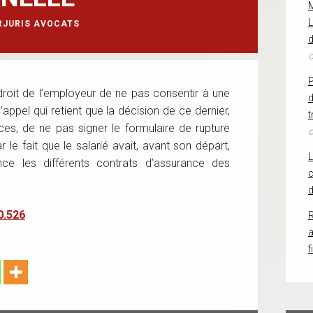
L
RJURIS AVOCATS
d
o
roit de l’employeur de ne pas consentir à une
d
’appel qui retient que la décision de ce dernier,
t
ces, de ne pas signer le formulaire de rupture
o
 le fait que le salarié avait, avant son départ,
ce les différents contrats d’assurance des
c
d
0.526
R
f