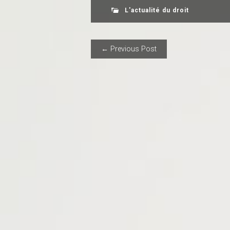
L'actualité du droit
POST NAVIGAT
← Previous Post