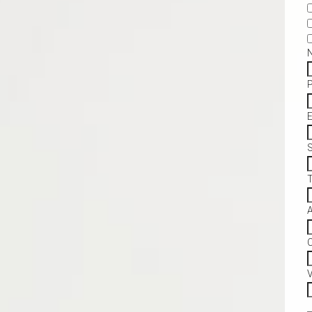
S
C
V