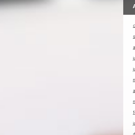
o
a
j
j
a
f
j