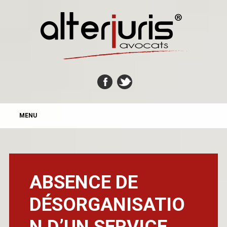
MAIN MENU
Skip
MENU
to
content
ABSENCE DE
DÉSORGANISATIO
N D’UN SERVICE