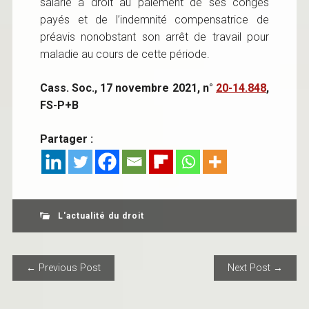
salarié a droit au paiement de ses congés
payés et de l’indemnité compensatrice de
préavis nonobstant son arrêt de travail pour
maladie au cours de cette période.
Cass. Soc., 17 novembre 2021, n°
20-14.848
,
FS-P+B
Partager :
L'actualité du droit
POST NAVIGATION
← Previous Post
Next Post →