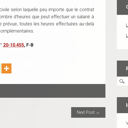
vile selon laquelle peu importe que le contrat
ombre d’heures que peut effectuer un salarié à
e prévue, toutes les heures effectuées au-delà
L
 complémentaires.
L
n°
20-10.455
, F-B
ION
Next Post →
V