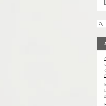
c
l
L
d