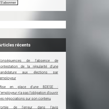
Articles récents
Conséquences de l’absence de
ontestation de la régularité d’une
candidature aux élections par
’employeur
Mise en place d’une BDESE :
’employeur n’a pas l’obligation d’ouvrir
es négociations sur son contenu
Portée de l’erreur dans l’avis