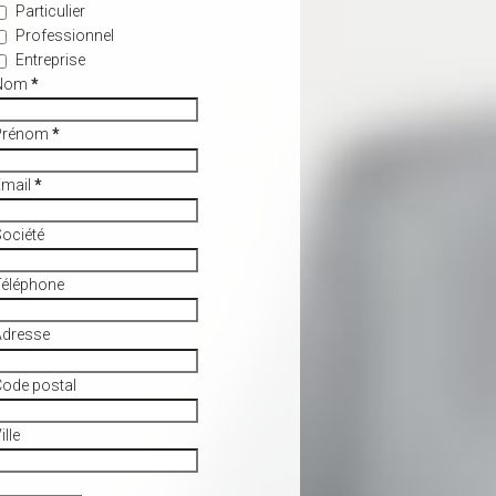
Particulier
Professionnel
Entreprise
Nom
*
Prénom
*
Email
*
ociété
Téléphone
Adresse
ode postal
ille