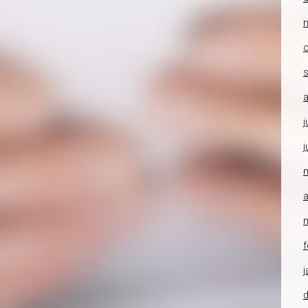
o
a
j
j
a
f
j