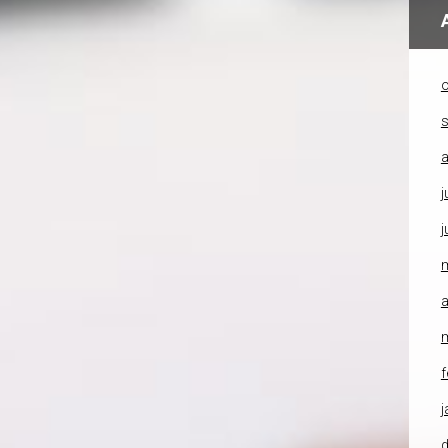
o
a
j
j
a
f
j