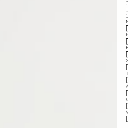
S
C
V