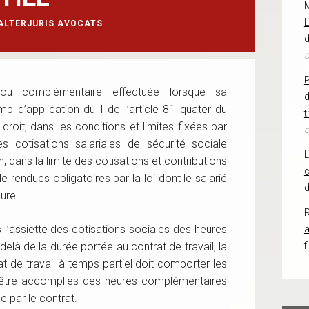
L
ALTERJURIS AVOCATS
d
o
 ou complémentaire effectuée lorsque sa
d
p d’application du I de l’article 81 quater du
t
roit, dans les conditions et limites fixées par
o
es cotisations salariales de sécurité sociale
, dans la limite des cotisations et contributions
c
e rendues obligatoires par la loi dont le salarié
d
ure.
R
s l’assiette des cotisations sociales des heures
là de la durée portée au contrat de travail, la
f
at de travail à temps partiel doit comporter les
t être accomplies des heures complémentaires
e par le contrat.