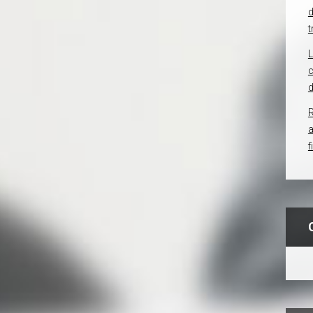
d
t
c
d
R
f