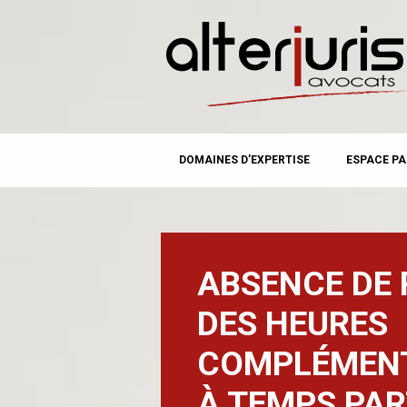
MAIN MENU
Skip
DOMAINES D’EXPERTISE
ESPACE PA
to
content
ABSENCE DE 
DES HEURES
COMPLÉMENT
À TEMPS PAR