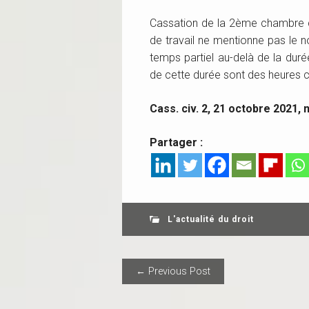
Cassation de la 2ème chambre ci
de travail ne mentionne pas le n
temps partiel au-delà de la duré
de cette durée sont des heures
Cass. civ. 2, 21 octobre 2021, 
Partager :
L'actualité du droit
POST NAVIGAT
← Previous Post