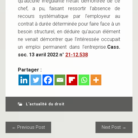
qu’aucune irrégularité n’était démontrée de ce
chef, a pu, faisant ressortir l’absence de
recours systématique par l’employeur au
contrat à durée déterminée pour faire face à un
besoin structurel, en déduire qu’aucun élément
ne venait démontrer que l’intéressée occupait
un emploi permanent dans l’entreprise.
Cass.
soc. 13 avril 2022 n°
21-12.538
Partager :
L'actualité du droit
POST NAVIGATION
← Previous Post
Next Post →