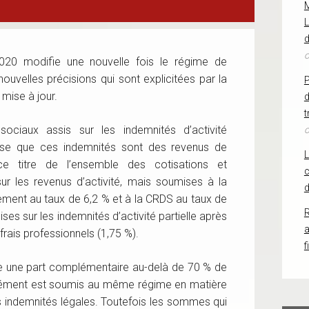
L
d
o
020 modifie une nouvelle fois le régime de
 nouvelles précisions qui sont explicitées par la
mise à jour.
d
t
ociaux assis sur les indemnités d’activité
o
cise que ces indemnités sont des revenus de
 titre de l’ensemble des cotisations et
c
sur les revenus d’activité, mais soumises à la
d
ment au taux de 6,2 % et à la CRDS au taux de
R
ses sur les indemnités d’activité partielle après
frais professionnels (1,75 %).
f
se une part complémentaire au-delà de 70 % de
lément est soumis au même régime en matière
 indemnités légales. Toutefois les sommes qui