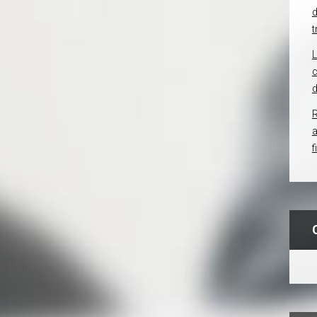
d
t
c
d
R
f