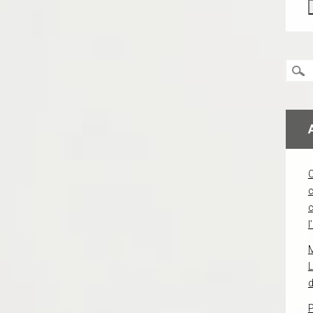
c
l
L
d