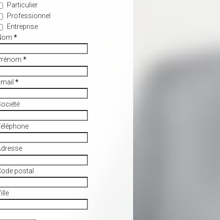
Particulier
Professionnel
Entreprise
Nom
*
Prénom
*
Email
*
ociété
Téléphone
Adresse
ode postal
ille