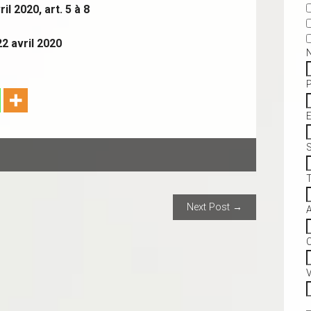
il 2020, art. 5 à 8
2 avril 2020
S
ION
Next Post →
C
V