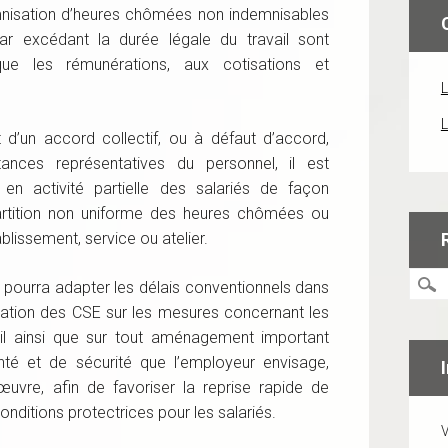
emnisation d’heures chômées non indemnisables
e car excédant la durée légale du travail sont
ue les rémunérations, aux cotisations et
L
L
 d’un accord collectif, ou à défaut d’accord,
ances représentatives du personnel, il est
en activité partielle des salariés de façon
partition non uniforme des heures chômées ou
blissement, service ou atelier.
at pourra adapter les délais conventionnels dans
ultation des CSE sur les mesures concernant les
ail ainsi que sur tout aménagement important
nté et de sécurité que l’employeur envisage,
uvre, afin de favoriser la reprise rapide de
nditions protectrices pour les salariés.
V