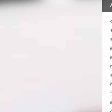
o
a
j
j
a
f
j