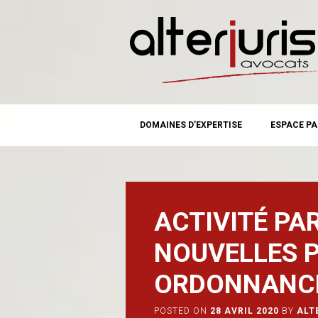
MAIN MENU
Skip
DOMAINES D’EXPERTISE
ESPACE PA
to
content
ACTIVITÉ PAR
NOUVELLES P
ORDONNANC
POSTED ON
28 AVRIL 2020
BY
ALT