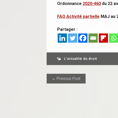
Ordonnance
2020-460
du 22 avr
FAQ Activité partielle
MAJ au 2
Partager :
L'actualité du droit
POST NAVIGAT
← Previous Post