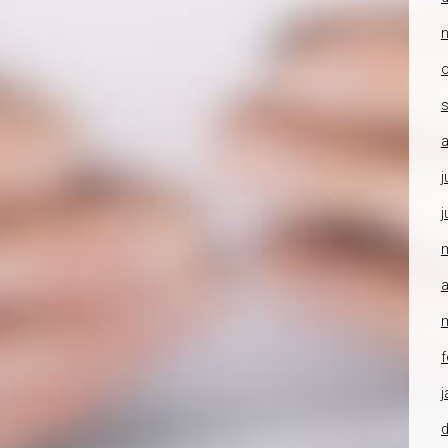
o
a
j
j
a
f
j