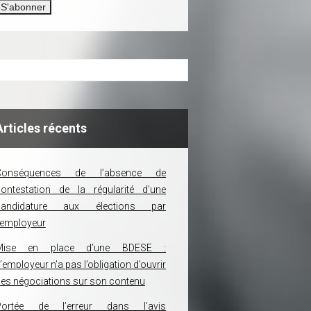
Articles récents
Conséquences de l’absence de
ontestation de la régularité d’une
candidature aux élections par
’employeur
Mise en place d’une BDESE :
’employeur n’a pas l’obligation d’ouvrir
es négociations sur son contenu
Portée de l’erreur dans l’avis