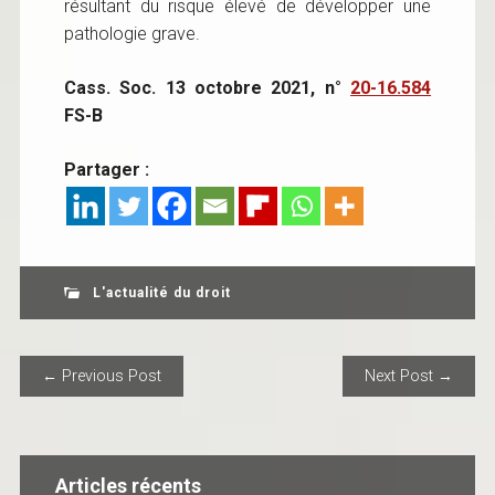
résultant du risque élevé de développer une
pathologie grave.
Cass. Soc. 13 octobre 2021, n°
20-16.584
FS-B
Partager :
L'actualité du droit
POST NAVIGATION
← Previous Post
Next Post →
Articles récents