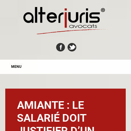
MAIN MENU
Skip
MENU
to
content
AMIANTE : LE
SALARIÉ DOIT
JUSTIFIER D’UN