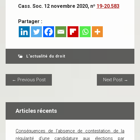
Cass. Soc. 12 novembre 2020, nº
19-20.583
Partager :
L'actualité du droit
POST NAVIGATION
← Previous Post
Next Post →
Articles récents
Conséquences de l’absence de contestation de la
régularité d’une candidature aux élections par