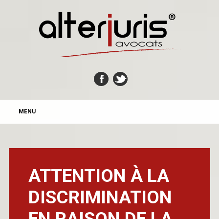
MAIN MENU
Skip
MENU
to
content
ATTENTION À LA
DISCRIMINATION
EN RAISON DE LA