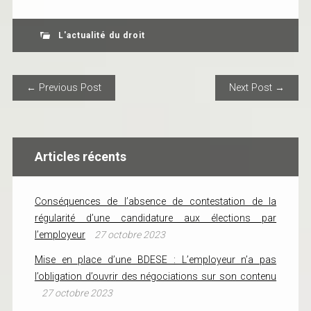
L'actualité du droit
POST NAVIGATION
← Previous Post
Next Post →
Articles récents
Conséquences de l’absence de contestation de la
régularité d’une candidature aux élections par
l’employeur
27 octobre 2023
Mise en place d’une BDESE : L’employeur n’a pas
l’obligation d’ouvrir des négociations sur son contenu
27 octobre 2023