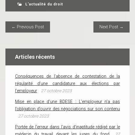
L'actualité du droit
POST NAVIGATION
← Previous Post
Next Post →
Articles récents
Conséquences de l’absence de contestation de la
régularité d’une candidature aux élections par
l’employeur
27 octobre 2023
Mise en place d’une BDESE : L’employeur n’a pas
l’obligation d’ouvrir des négociations sur son contenu
27 octobre 2023
Portée de l’erreur dans l’avis d’inaptitude rédigé par le
médecin du travail devant les juges du fond
27