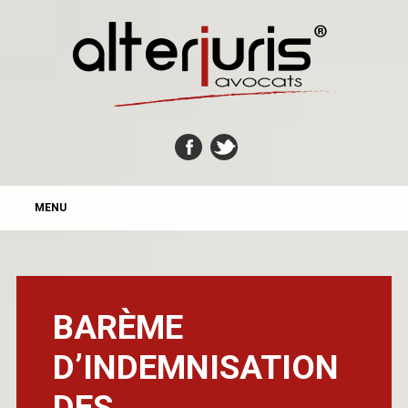
MAIN MENU
Skip
MENU
to
content
BARÈME
D’INDEMNISATION
DES