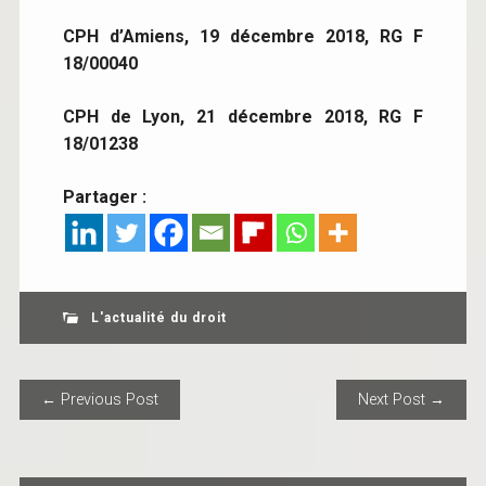
CPH d’Amiens, 19 décembre 2018, RG F
18/00040
CPH de Lyon, 21 décembre 2018, RG F
18/01238
Partager :
L'actualité du droit
POST NAVIGATION
← Previous Post
Next Post →