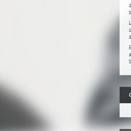
d
t
c
d
R
f