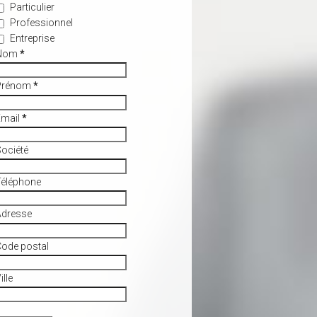
Particulier
Professionnel
Entreprise
Nom
*
Prénom
*
Email
*
ociété
Téléphone
Adresse
ode postal
ille