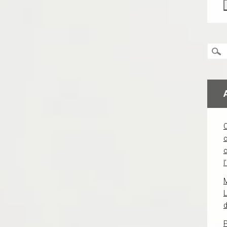
c
l
L
d