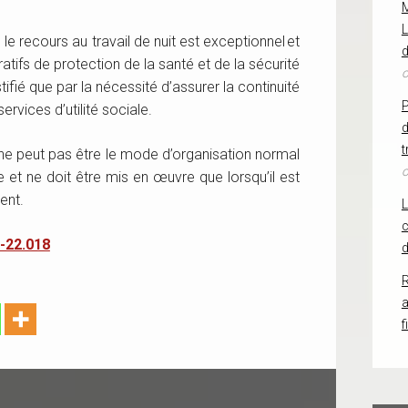
L
le recours au travail de nuit est exceptionnel et
d
tifs de protection de la santé et de la sécurité
o
ustifié que par la nécessité d’assurer la continuité
rvices d’utilité sociale.
d
t
it ne peut pas être le mode d’organisation normal
o
se et ne doit être mis en œuvre que lorsqu’il est
ent.
c
-22.018
d
R
f