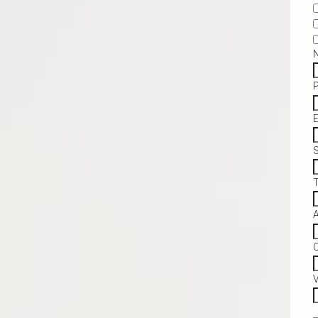
S
C
V