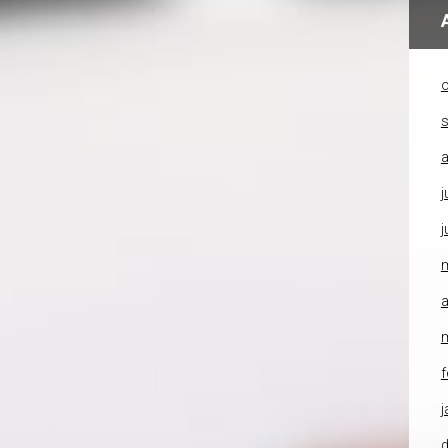
o
a
j
j
a
f
j