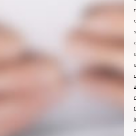
o
a
j
j
a
f
j