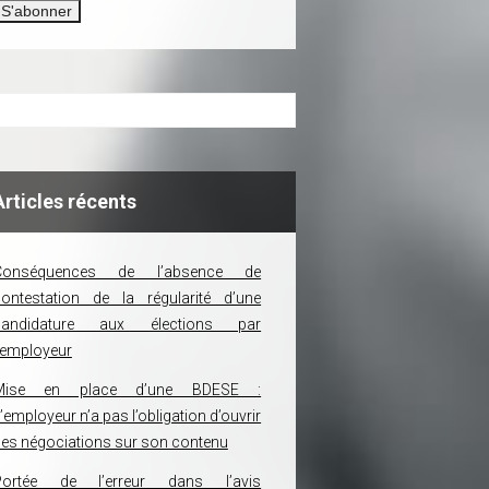
Articles récents
Conséquences de l’absence de
ontestation de la régularité d’une
candidature aux élections par
’employeur
Mise en place d’une BDESE :
’employeur n’a pas l’obligation d’ouvrir
es négociations sur son contenu
Portée de l’erreur dans l’avis