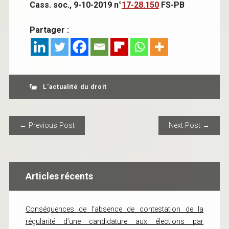
Cass. soc., 9-10-2019 n°
17-28.150
FS-PB
Partager :
L'actualité du droit
POST NAVIGATION
← Previous Post
Next Post →
Articles récents
Conséquences de l’absence de contestation de la
régularité d’une candidature aux élections par