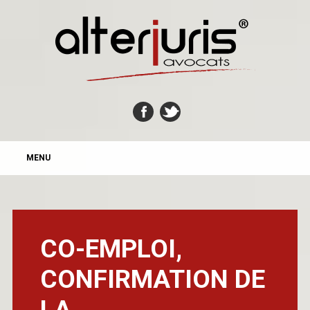
MAIN MENU
Skip
MENU
to
content
CO-EMPLOI,
CONFIRMATION DE
LA