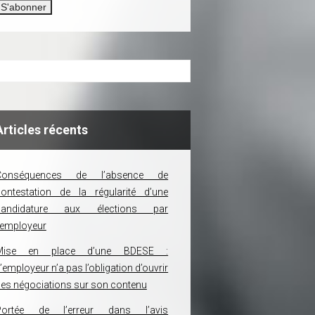
Articles récents
Conséquences de l’absence de
ontestation de la régularité d’une
candidature aux élections par
’employeur
Mise en place d’une BDESE :
’employeur n’a pas l’obligation d’ouvrir
es négociations sur son contenu
Portée de l’erreur dans l’avis