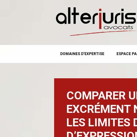
MAIN MENU
Skip
DOMAINES D’EXPERTISE
ESPACE PA
to
content
COMPARER UN
EXCRÉMENT N
LES LIMITES 
D’EXPRESSIO