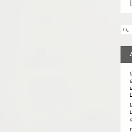
c
l
L
d