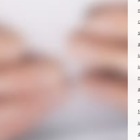
o
a
j
j
a
f
j