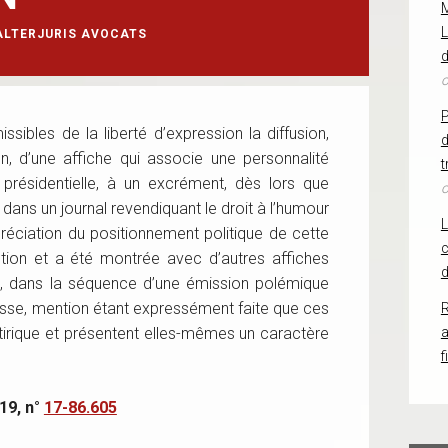
L
ALTERJURIS AVOCATS
d
o
sibles de la liberté d’expression la diffusion,
d
on, d’une affiche qui associe une personnalité
t
n présidentielle, à un excrément, dès lors que
o
e dans un journal revendiquant le droit à l’humour
réciation du positionnement politique de cette
c
ction et a été montrée avec d’autres affiches
d
, dans la séquence d’une émission polémique
esse, mention étant expressément faite que ces
R
tirique et présentent elles-mêmes un caractère
f
19, n°
17-86.605