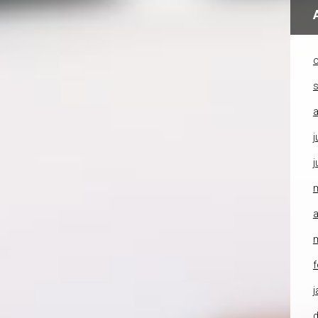
o
a
j
j
a
f
j