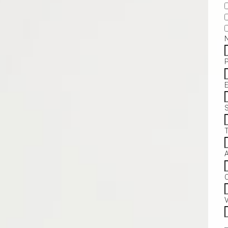
S
C
V