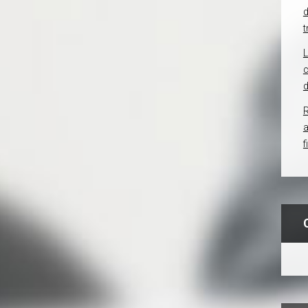
d
t
c
d
R
f