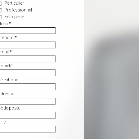
Particulier
Professionnel
Entreprise
Nom
*
Prénom
*
Email
*
ociété
Téléphone
Adresse
ode postal
ille