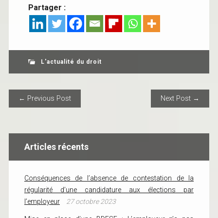
Partager :
L'actualité du droit
POST NAVIGATION
← Previous Post
Next Post →
Articles récents
Conséquences de l’absence de contestation de la
régularité d’une candidature aux élections par
l’employeur
27 octobre 2023