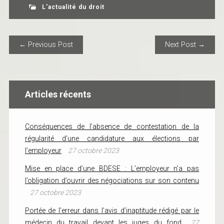
L'actualité du droit
POST NAVIGATION
← Previous Post
Next Post →
Articles récents
Conséquences de l’absence de contestation de la
régularité d’une candidature aux élections par
l’employeur
27 octobre 2023
Mise en place d’une BDESE : L’employeur n’a pas
l’obligation d’ouvrir des négociations sur son contenu
27 octobre 2023
Portée de l’erreur dans l’avis d’inaptitude rédigé par le
médecin du travail devant les juges du fond
27