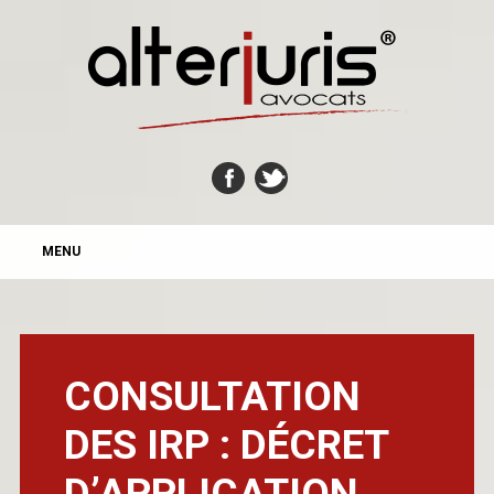
MAIN MENU
Skip
MENU
to
content
CONSULTATION
DES IRP : DÉCRET
D’APPLICATION