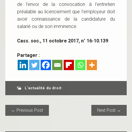
de l’envoi de la convocation à l’entretien
préalable au licenciement que l’employeur doit
avoir connaissance de la candidature du
salarié ou de son imminence.
Cass. soc., 11 octobre 2017, n° 16-10.139
Partager :
L'actualité du droit
POST NAVIGATION
← Previous Post
Next Post →