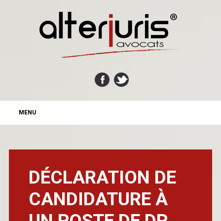
MAIN MENU
Skip
MENU
to
content
DÉCLARATION DE
CANDIDATURE À
UN POSTE DE DP