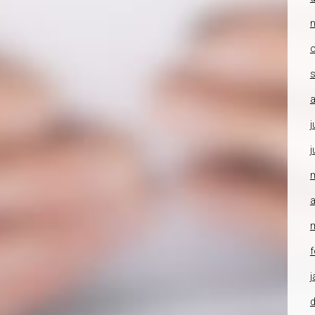
o
a
j
j
a
f
j