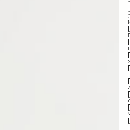
S
C
V