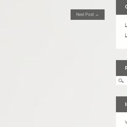
ION
Next Post →
L
L
V