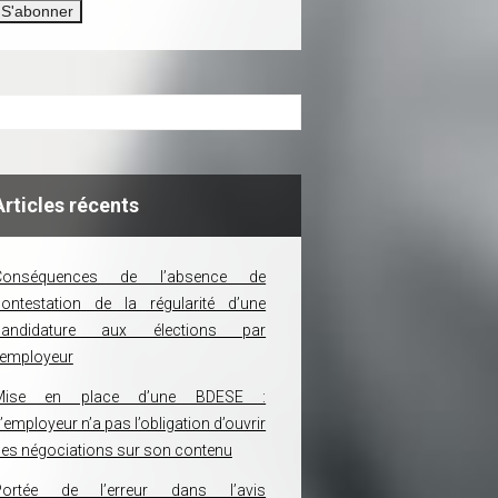
Articles récents
Conséquences de l’absence de
ontestation de la régularité d’une
candidature aux élections par
’employeur
Mise en place d’une BDESE :
’employeur n’a pas l’obligation d’ouvrir
es négociations sur son contenu
Portée de l’erreur dans l’avis