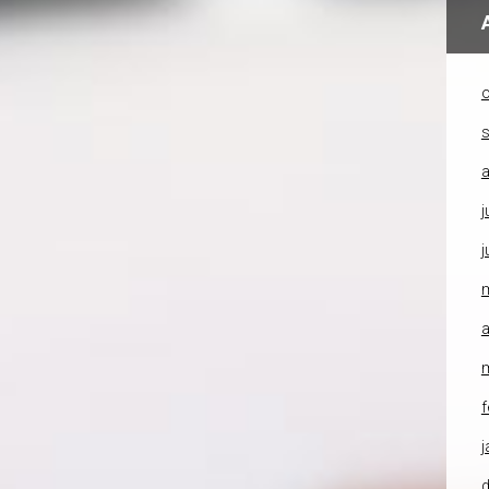
o
a
j
j
a
f
j