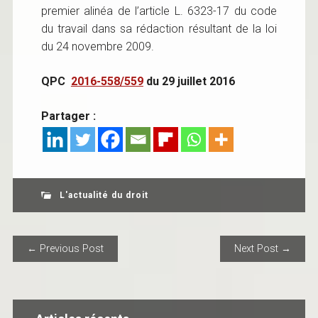
premier alinéa de l’article L. 6323-17 du code
du travail dans sa rédaction résultant de la loi
du 24 novembre 2009.
QPC
2016-558/559
du 29 juillet 2016
Partager :
L'actualité du droit
POST NAVIGATION
← Previous Post
Next Post →