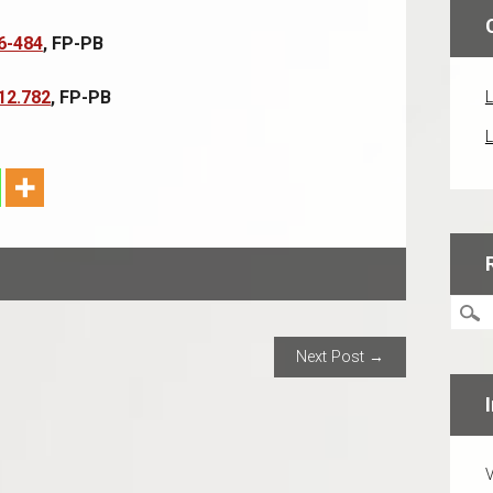
6-484
, FP-PB
12.782
, FP-PB
L
L
ION
Next Post →
V