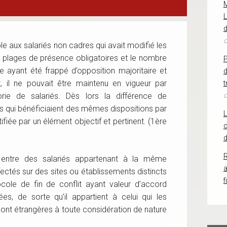
L
d
o
le aux salariés non cadres qui avait modifié les
es plages de présence obligatoires et le nombre
e ayant été frappé d’opposition majoritaire et
d
t, il ne pouvait être maintenu en vigueur par
t
rie de salariés. Dès lors la différence de
o
s qui bénéficiaient des mêmes dispositions par
tifiée par un élément objectif et pertinent. (1ère
c
d
R
t entre des salariés appartenant à la même
ectés sur des sites ou établissements distincts
f
cole de fin de conflit ayant valeur d’accord
ées, de sorte qu’il appartient à celui qui les
ont étrangères à toute considération de nature