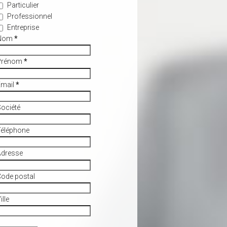
Particulier
Professionnel
Entreprise
Nom
*
Prénom
*
Email
*
ociété
Téléphone
Adresse
ode postal
ille