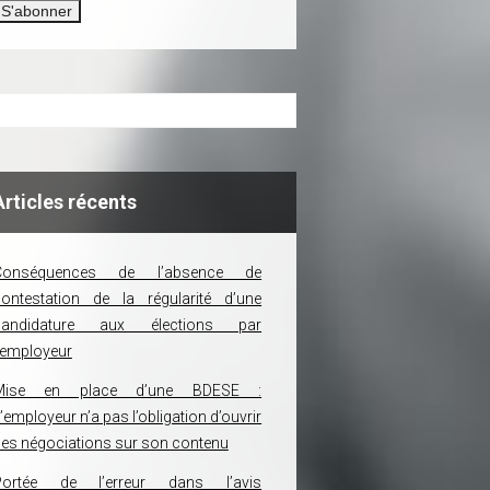
Articles récents
Conséquences de l’absence de
ontestation de la régularité d’une
candidature aux élections par
’employeur
Mise en place d’une BDESE :
’employeur n’a pas l’obligation d’ouvrir
es négociations sur son contenu
Portée de l’erreur dans l’avis