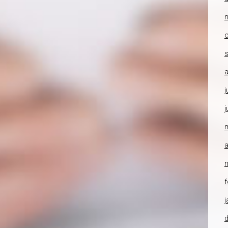
o
a
j
j
a
f
j