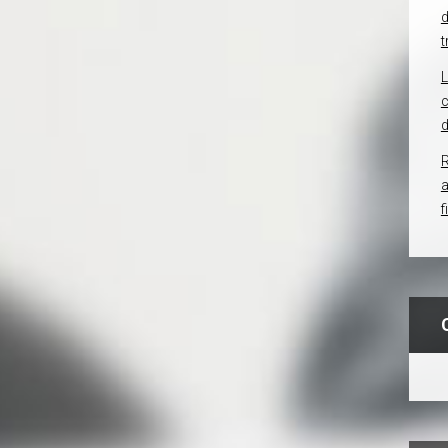
d
t
c
d
R
f