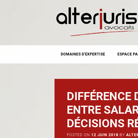
MAIN MENU
Skip
DOMAINES D’EXPERTISE
ESPACE PA
to
content
DIFFÉRENCE 
ENTRE SALAR
DÉCISIONS R
POSTED ON
12 JUIN 2018
BY
ALTE