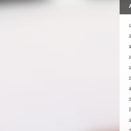
o
a
j
j
a
f
j