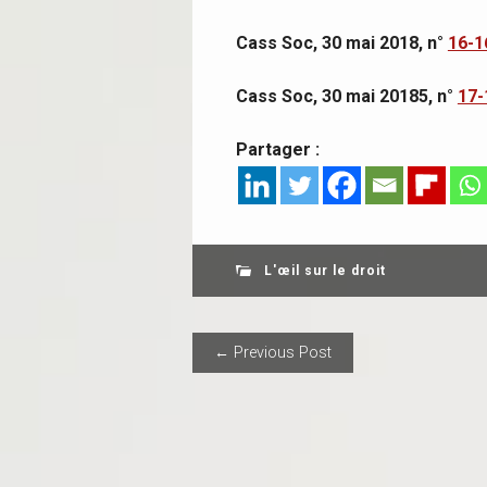
Cass Soc, 30 mai 2018, n°
16-1
Cass Soc, 30 mai 20185, n°
17-
Partager :
L'œil sur le droit
POST NAVIGAT
← Previous Post