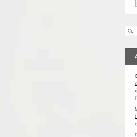
c
l
L
d