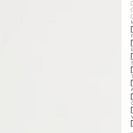
S
C
V